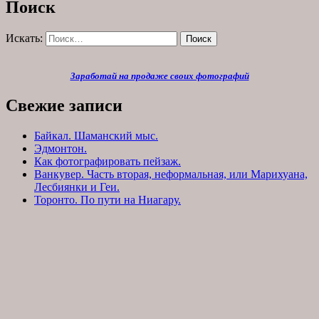
Поиск
Искать:
Поиск
Заработай на продаже своих фотографий
Свежие записи
Байкал. Шаманский мыс.
Эдмонтон.
Как фотографировать пейзаж.
Ванкувер. Часть вторая, неформальная, или Марихуана,
Лесбиянки и Геи.
Торонто. По пути на Ниагару.