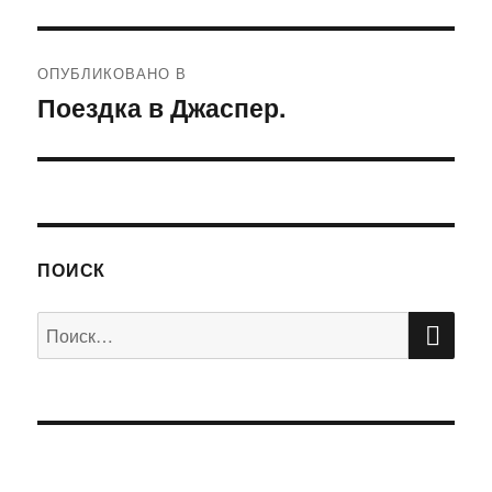
Навигация
ОПУБЛИКОВАНО В
по
Поездка в Джаспер.
записям
ПОИСК
ПО
Искать: