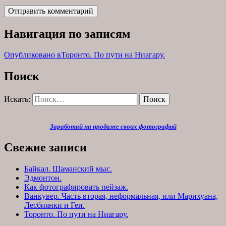
Навигация по записям
Опубликовано в
Торонто. По пути на Ниагару.
Поиск
Искать:
Поиск
Заработай на продаже своих фотографий
Свежие записи
Байкал. Шаманский мыс.
Эдмонтон.
Как фотографировать пейзаж.
Ванкувер. Часть вторая, неформальная, или Марихуана,
Лесбиянки и Геи.
Торонто. По пути на Ниагару.