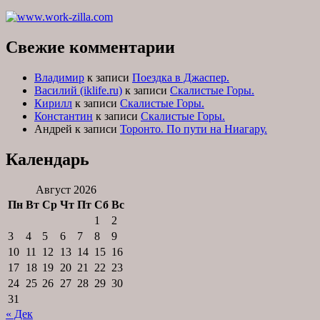
Свежие комментарии
Владимир
к записи
Поездка в Джаспер.
Василий (iklife.ru)
к записи
Скалистые Горы.
Кирилл
к записи
Скалистые Горы.
Константин
к записи
Скалистые Горы.
Андрей
к записи
Торонто. По пути на Ниагару.
Календарь
Август 2026
Пн
Вт
Ср
Чт
Пт
Сб
Вс
1
2
3
4
5
6
7
8
9
10
11
12
13
14
15
16
17
18
19
20
21
22
23
24
25
26
27
28
29
30
31
« Дек