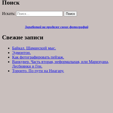
Поиск
Искать:
Поиск
Заработай на продаже своих фотографий
Свежие записи
Байкал. Шаманский мыс.
Эдмонтон.
Как фотографировать пейзаж.
Ванкувер. Часть вторая, неформальная, или Марихуана,
Лесбиянки и Геи.
Торонто. По пути на Ниагару.