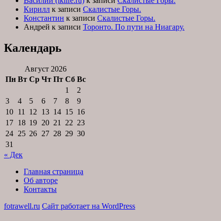
Василий (iklife.ru)
к записи
Скалистые Горы.
Кирилл
к записи
Скалистые Горы.
Константин
к записи
Скалистые Горы.
Андрей
к записи
Торонто. По пути на Ниагару.
Календарь
Август 2026
Пн
Вт
Ср
Чт
Пт
Сб
Вс
1
2
3
4
5
6
7
8
9
10
11
12
13
14
15
16
17
18
19
20
21
22
23
24
25
26
27
28
29
30
31
« Дек
Главная страница
Об авторе
Контакты
fotrawell.ru
Сайт работает на WordPress