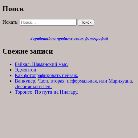
Поиск
Искать:
Поиск
Заработай на продаже своих фотографий
Свежие записи
Байкал. Шаманский мыс.
Эдмонтон.
Как фотографировать пейзаж.
Ванкувер. Часть вторая, неформальная, или Марихуана,
Лесбиянки и Геи.
Торонто. По пути на Ниагару.