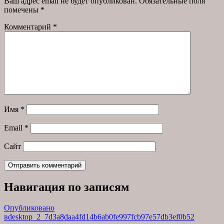
Ваш адрес email не будет опубликован.
Обязательные поля
помечены
*
Комментарий
*
Имя
*
Email
*
Сайт
Навигация по записям
Опубликовано
в
desktop_2_7d3a8daa4fd14b6ab0fe997fcb97e57db3ef0b52