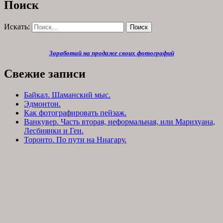
Поиск
Искать:
Поиск
Заработай на продаже своих фотографий
Свежие записи
Байкал. Шаманский мыс.
Эдмонтон.
Как фотографировать пейзаж.
Ванкувер. Часть вторая, неформальная, или Марихуана,
Лесбиянки и Геи.
Торонто. По пути на Ниагару.