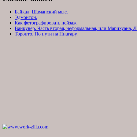
Байкал. Шаманский мыс.
Эдмонтон.
Как фотографировать пейзаж.
Ванкувер. Часть вторая, неформальная, или Марихуана, Л
Торонто. По пути на Ниагару.