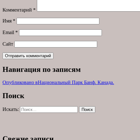
Комментарий
*
Имя
*
Email
*
Сайт
Навигация по записям
Опубликовано в
Национальный Парк Банф. Канада.
Поиск
Искать:
Поиск
Свежие записи