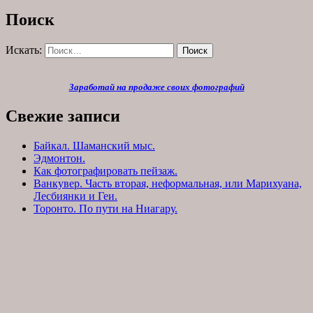
Поиск
Искать:
Поиск
Заработай на продаже своих фотографий
Свежие записи
Байкал. Шаманский мыс.
Эдмонтон.
Как фотографировать пейзаж.
Ванкувер. Часть вторая, неформальная, или Марихуана,
Лесбиянки и Геи.
Торонто. По пути на Ниагару.