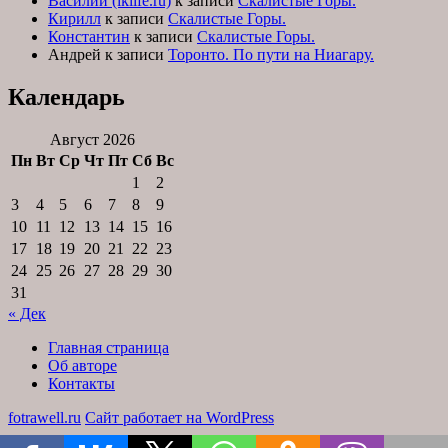
Василий (iklife.ru)
к записи
Скалистые Горы.
Кирилл
к записи
Скалистые Горы.
Константин
к записи
Скалистые Горы.
Андрей
к записи
Торонто. По пути на Ниагару.
Календарь
Август 2026
Пн
Вт
Ср
Чт
Пт
Сб
Вс
1
2
3
4
5
6
7
8
9
10
11
12
13
14
15
16
17
18
19
20
21
22
23
24
25
26
27
28
29
30
31
« Дек
Главная страница
Об авторе
Контакты
fotrawell.ru
Сайт работает на WordPress