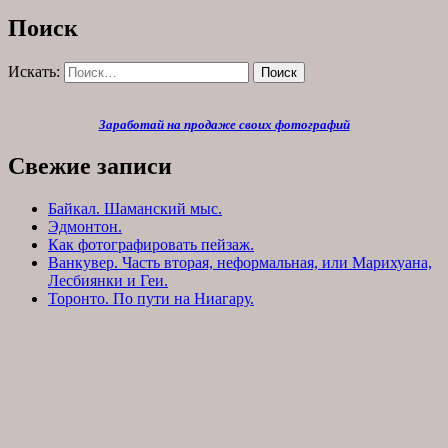
Поиск
Искать:
Поиск
Заработай на продаже своих фотографий
Свежие записи
Байкал. Шаманский мыс.
Эдмонтон.
Как фотографировать пейзаж.
Ванкувер. Часть вторая, неформальная, или Марихуана,
Лесбиянки и Геи.
Торонто. По пути на Ниагару.