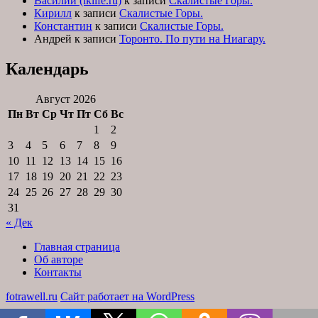
Василий (iklife.ru)
к записи
Скалистые Горы.
Кирилл
к записи
Скалистые Горы.
Константин
к записи
Скалистые Горы.
Андрей
к записи
Торонто. По пути на Ниагару.
Календарь
Август 2026
Пн
Вт
Ср
Чт
Пт
Сб
Вс
1
2
3
4
5
6
7
8
9
10
11
12
13
14
15
16
17
18
19
20
21
22
23
24
25
26
27
28
29
30
31
« Дек
Главная страница
Об авторе
Контакты
fotrawell.ru
Сайт работает на WordPress