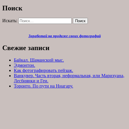
Поиск
Искать:
Поиск
Заработай на продаже своих фотографий
Свежие записи
Байкал. Шаманский мыс.
Эдмонтон.
Как фотографировать пейзаж.
Ванкувер. Часть вторая, неформальная, или Марихуана,
Лесбиянки и Геи.
Торонто. По пути на Ниагару.