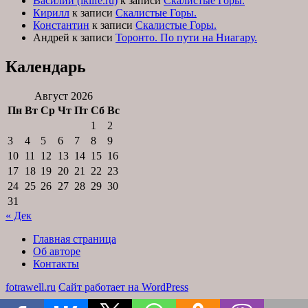
Василий (iklife.ru)
к записи
Скалистые Горы.
Кирилл
к записи
Скалистые Горы.
Константин
к записи
Скалистые Горы.
Андрей
к записи
Торонто. По пути на Ниагару.
Календарь
Август 2026
Пн
Вт
Ср
Чт
Пт
Сб
Вс
1
2
3
4
5
6
7
8
9
10
11
12
13
14
15
16
17
18
19
20
21
22
23
24
25
26
27
28
29
30
31
« Дек
Главная страница
Об авторе
Контакты
fotrawell.ru
Сайт работает на WordPress