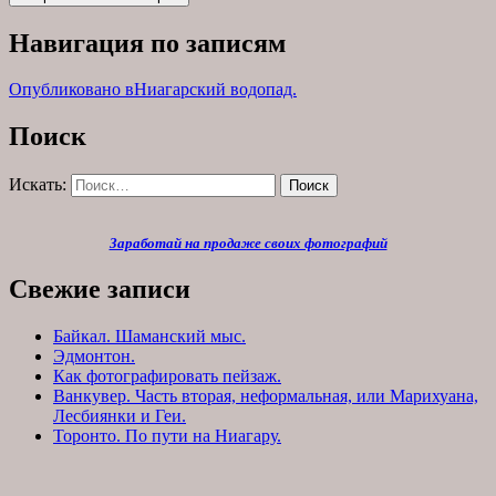
Навигация по записям
Опубликовано в
Ниагарский водопад.
Поиск
Искать:
Поиск
Заработай на продаже своих фотографий
Свежие записи
Байкал. Шаманский мыс.
Эдмонтон.
Как фотографировать пейзаж.
Ванкувер. Часть вторая, неформальная, или Марихуана,
Лесбиянки и Геи.
Торонто. По пути на Ниагару.