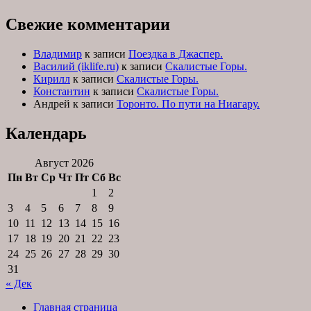
Свежие комментарии
Владимир
к записи
Поездка в Джаспер.
Василий (iklife.ru)
к записи
Скалистые Горы.
Кирилл
к записи
Скалистые Горы.
Константин
к записи
Скалистые Горы.
Андрей
к записи
Торонто. По пути на Ниагару.
Календарь
Август 2026
Пн
Вт
Ср
Чт
Пт
Сб
Вс
1
2
3
4
5
6
7
8
9
10
11
12
13
14
15
16
17
18
19
20
21
22
23
24
25
26
27
28
29
30
31
« Дек
Главная страница