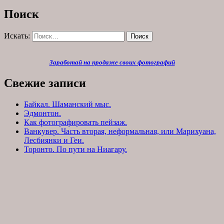
Поиск
Искать:
Поиск
Заработай на продаже своих фотографий
Свежие записи
Байкал. Шаманский мыс.
Эдмонтон.
Как фотографировать пейзаж.
Ванкувер. Часть вторая, неформальная, или Марихуана,
Лесбиянки и Геи.
Торонто. По пути на Ниагару.