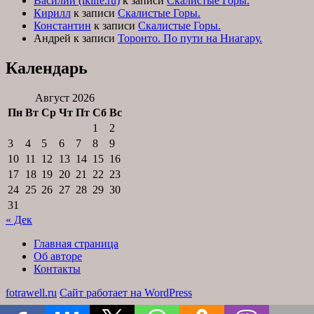
Василий (iklife.ru)
к записи
Скалистые Горы.
Кирилл
к записи
Скалистые Горы.
Константин
к записи
Скалистые Горы.
Андрей
к записи
Торонто. По пути на Ниагару.
Календарь
Август 2026
Пн
Вт
Ср
Чт
Пт
Сб
Вс
1
2
3
4
5
6
7
8
9
10
11
12
13
14
15
16
17
18
19
20
21
22
23
24
25
26
27
28
29
30
31
« Дек
Главная страница
Об авторе
Контакты
fotrawell.ru
Сайт работает на WordPress