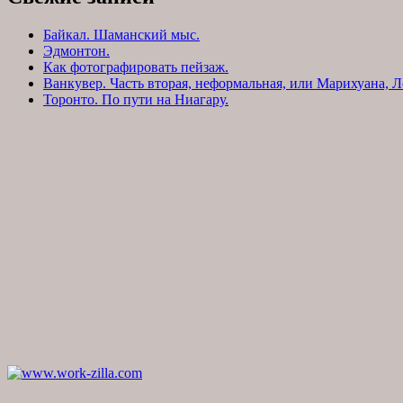
Байкал. Шаманский мыс.
Эдмонтон.
Как фотографировать пейзаж.
Ванкувер. Часть вторая, неформальная, или Марихуана, Л
Торонто. По пути на Ниагару.