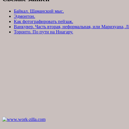
Байкал. Шаманский мыс.
Эдмонтон.
Как фотографировать пейзаж.
Ванкувер. Часть вторая, неформальная, или Марихуана, Л
Торонто. По пути на Ниагару.