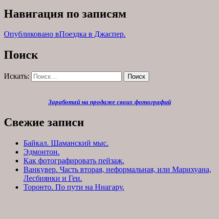
Навигация по записям
Опубликовано в
Поездка в Джаспер.
Поиск
Искать:
Поиск
Заработай на продаже своих фотографий
Свежие записи
Байкал. Шаманский мыс.
Эдмонтон.
Как фотографировать пейзаж.
Ванкувер. Часть вторая, неформальная, или Марихуана,
Лесбиянки и Геи.
Торонто. По пути на Ниагару.