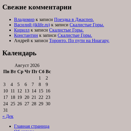
Свежие комментарии
Владимир
к записи
Поездка в Джаспер.
Василий (iklife.ru)
к записи
Скалистые Горы.
Кирилл
к записи
Скалистые Горы.
Константин
к записи
Скалистые Горы.
Андрей
к записи
Торонто. По пути на Ниагару.
Календарь
Август 2026
Пн
Вт
Ср
Чт
Пт
Сб
Вс
1
2
3
4
5
6
7
8
9
10
11
12
13
14
15
16
17
18
19
20
21
22
23
24
25
26
27
28
29
30
31
« Дек
Главная страница