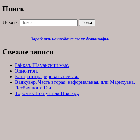
Поиск
Искать:
Поиск
Заработай на продаже своих фотографий
Свежие записи
Байкал. Шаманский мыс.
Эдмонтон.
Как фотографировать пейзаж.
Ванкувер. Часть вторая, неформальная, или Марихуана,
Лесбиянки и Геи.
Торонто. По пути на Ниагару.