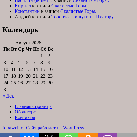
Василий (iklife.ru)
к записи
Скалистые Горы.
Кирилл
к записи
Скалистые Горы.
Константин
к записи
Скалистые Горы.
Андрей
к записи
Торонто. По пути на Ниагару.
Календарь
Август 2026
Пн
Вт
Ср
Чт
Пт
Сб
Вс
1
2
3
4
5
6
7
8
9
10
11
12
13
14
15
16
17
18
19
20
21
22
23
24
25
26
27
28
29
30
31
« Дек
Главная страница
Об авторе
Контакты
fotrawell.ru
Сайт работает на WordPress