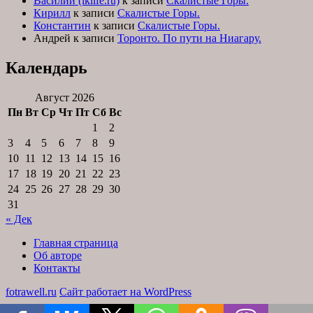
Василий (iklife.ru)
к записи
Скалистые Горы.
Кирилл
к записи
Скалистые Горы.
Константин
к записи
Скалистые Горы.
Андрей
к записи
Торонто. По пути на Ниагару.
Календарь
Август 2026
Пн
Вт
Ср
Чт
Пт
Сб
Вс
1
2
3
4
5
6
7
8
9
10
11
12
13
14
15
16
17
18
19
20
21
22
23
24
25
26
27
28
29
30
31
« Дек
Главная страница
Об авторе
Контакты
fotrawell.ru
Сайт работает на WordPress