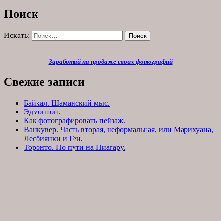
Поиск
Искать:
Поиск
Заработай на продаже своих фотографий
Свежие записи
Байкал. Шаманский мыс.
Эдмонтон.
Как фотографировать пейзаж.
Ванкувер. Часть вторая, неформальная, или Марихуана,
Лесбиянки и Геи.
Торонто. По пути на Ниагару.