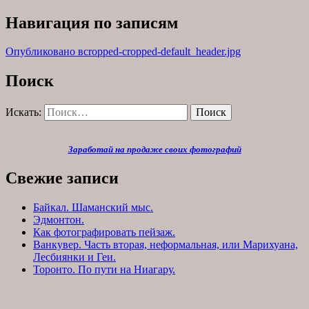
Навигация по записям
Опубликовано в
cropped-cropped-default_header.jpg
Поиск
Искать:
Поиск
Заработай на продаже своих фотографий
Свежие записи
Байкал. Шаманский мыс.
Эдмонтон.
Как фотографировать пейзаж.
Ванкувер. Часть вторая, неформальная, или Марихуана,
Лесбиянки и Геи.
Торонто. По пути на Ниагару.