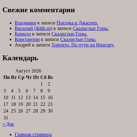
Свежие комментарии
Владимир
к записи
Поездка в Джаспер.
Василий (iklife.ru)
к записи
Скалистые Горы.
Кирилл
к записи
Скалистые Горы.
Константин
к записи
Скалистые Горы.
Андрей
к записи
Торонто. По пути на Ниагару.
Календарь
Август 2026
Пн
Вт
Ср
Чт
Пт
Сб
Вс
1
2
3
4
5
6
7
8
9
10
11
12
13
14
15
16
17
18
19
20
21
22
23
24
25
26
27
28
29
30
31
« Дек
Главная страница