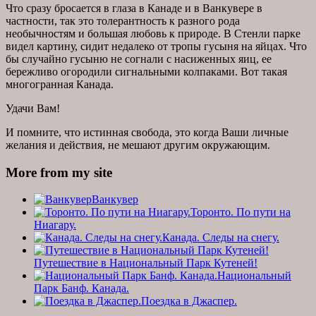
Что сразу бросается в глаза в Канаде и в Ванкувере в
частности, так это толерантность к разного рода
необычностям и большая любовь к природе. В Стенли парке
видел картину, сидит недалеко от тропы гусыня на яйцах. Что
бы случайно гусыню не согнали с насиженных яиц, ее
бережливо огородили сигнальными колпаками. Вот такая
многогранная Канада.
Удачи Вам!
И помните, что истинная свобода, это когда Ваши личные
желания и действия, не мешают другим окружающим.
More from my site
Ванкувер
Торонто. По пути на
Ниагару.
Канада. Следы на снегу.
Путешествие в Национальный Парк Кутеней!
Национальный
Парк Банф. Канада.
Поездка в Джаспер.