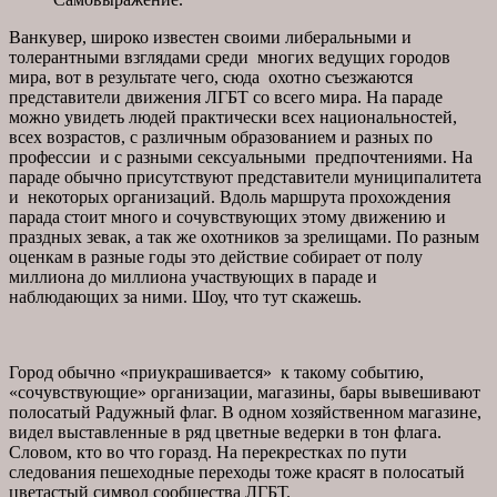
Ванкувер, широко известен своими либеральными и
толерантными взглядами среди многих ведущих городов
мира, вот в результате чего, сюда охотно съезжаются
представители движения ЛГБТ со всего мира. На параде
можно увидеть людей практически всех национальностей,
всех возрастов, с различным образованием и разных по
профессии и с разными сексуальными предпочтениями. На
параде обычно присутствуют представители муниципалитета
и некоторых организаций. Вдоль маршрута прохождения
парада стоит много и сочувствующих этому движению и
праздных зевак, а так же охотников за зрелищами. По разным
оценкам в разные годы это действие собирает от полу
миллиона до миллиона участвующих в параде и
наблюдающих за ними. Шоу, что тут скажешь.
Город обычно «приукрашивается» к такому событию,
«сочувствующие» организации, магазины, бары вывешивают
полосатый Радужный флаг. В одном хозяйственном магазине,
видел выставленные в ряд цветные ведерки в тон флага.
Словом, кто во что горазд. На перекрестках по пути
следования пешеходные переходы тоже красят в полосатый
цветастый символ сообщества ЛГБТ.