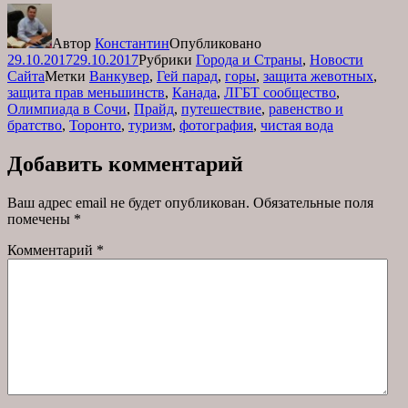
Автор
Константин
Опубликовано
29.10.2017
29.10.2017
Рубрики
Города и Страны
,
Новости
Сайта
Метки
Ванкувер
,
Гей парад
,
горы
,
защита жевотных
,
защита прав меньшинств
,
Канада
,
ЛГБТ сообщество
,
Олимпиада в Сочи
,
Прайд
,
путешествие
,
равенство и
братство
,
Торонто
,
туризм
,
фотография
,
чистая вода
Добавить комментарий
Ваш адрес email не будет опубликован.
Обязательные поля
помечены
*
Комментарий
*