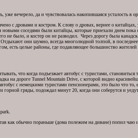
, уже вечерело, да и чувствовалась накопившаяся усталость в о
чено с дровами и костром. К слову о дровах, вернее о китайцах,
новыми соседями были китайцы, которые приехали днем пока я 
 его не было, и костер он не разводил. Через дорогу была канадс
. Отдыхают они шумно, всегда многолюдной толпой, в последнее
угом, есть целые районы, где подавляющее большинство жителей
ывать, что когда подъезжает автобус с туристами, становиться т
дка на дороге Tunnel Mountain Drive, с которой видно красивейши
автобус с немецкими туристами пенсионерами, это было что то, 
сти горной гряды, подождал минут 20, когда они соберутся и уед
 park.
ав как обычно пораньше (дома полежим на диване) попил чаю и 