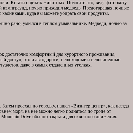
е ночи. Кстати о диких животных. Помните что, ведя фотоохоту
дний кэмпграунд, ночью приходил медведь. Предотвращая ночные
с кабинками, куда вы можете убирать свои продукты.
бычно рано, умылся в теплом умывальнике. Медведи, ночью за
док достаточно комфортный для курортного проживания,
ый доступ, это и автодороги, пешеходные и велосипедные
 туалетов, даже в самых отдаленных уголках.
. Затем проехал по городку, нашел «Визитер центр», как всегда
ровнем моря, на нее можно легко подняться по тропе от
l Mountain Drive обычно закрыта для сквозного движения.