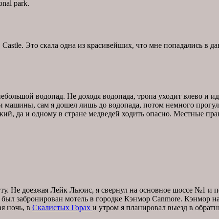
nal park.
Castle. Это скала одна из красивейших, что мне попадались в д
 небольшой водопад. Не доходя водопада, тропа уходит влево и 
и машины, сам я дошел лишь до водопада, потом немного прогуля
кий, да и одному в стране медведей ходить опасно. Местные пра
у. Не доезжая Лейк Льюис, я свернул на основное шоссе №1 и п
й был забронирован мотель в городке Кэнмор Canmore. Кэнмор н
я ночь, в
Скалистых Горах
и утром я планировал выезд в обратн