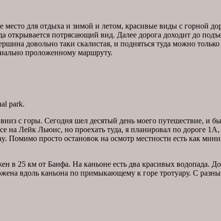
е место для отдыха и зимой и летом, красивые виды с горной дор
а открывается потрясающий вид. Далее дорога доходит до подъ
вершина довольно таки скалистая, и подняться туда можно тольк
ециально проложенному маршруту.
al park.
 вниз с горы. Сегодня шел десятый день моего путешествие, и 
на Лейк Льюис, но проехать туда, я планировал по дороге 1А, к
y. Помимо просто остановок на осмотр местности есть как мини
н в 25 км от Банфа. На каньоне есть два красивых водопада. До
ожена вдоль каньона по примыкающему к горе тротуару. С разны