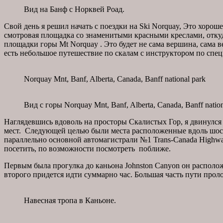
Вид на Банф с Норквей Роад.
Свой день я решил начать с поездки на Ski Norquay, Это хороше
смотровая площадка со знаменитыми красными креслами, откуд
площадки горы Mt Norquay . Это будет не сама вершина, сама 
есть небольшое путешествие по скалам с инструктором по сп
Norquay Mnt, Banf, Alberta, Canada, Banff national park
Вид с горы Norquay Mnt, Banf, Alberta, Canada, Banff nation
Наглядевшись вдоволь на просторы Скалистых Гор, я двинулся
мест. Следующей целью были места расположенные вдоль шоссе 
параллельно основной автомагистрали №1 Trans-Canada Highwa
посетить, по возможности посмотреть поближе.
Первым была прогулка до каньона Johnston Canyon он расположе
второго придется идти суммарно час. Большая часть пути прол
Навесная тропа в Каньоне.