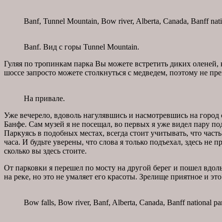
Banf, Tunnel Mountain, Bow river, Alberta, Canada, Banff nati
Banf. Вид с горы Tunnel Mountain.
Гуляя по тропинкам парка Вы можете встретить диких оленей, к
шоссе запросто можете столкнуться с медведем, поэтому не пр
На привале.
Уже вечерело, вдоволь нагулявшись и насмотревшись на город 
Банфе. Сам музей я не посещал, во первых я уже видел пару по
Паркуясь в подобных местах, всегда стоит учитывать, что част
часа. И будьте уверены, что слова я только подъехал, здесь н
сколько вы здесь стоите.
От парковки я перешел по мосту на другой берег и пошел вдоль
на реке, но это не умаляет его красоты. Зрелище приятное и эт
Bow falls, Bow river, Banf, Alberta, Canada, Banff national pa