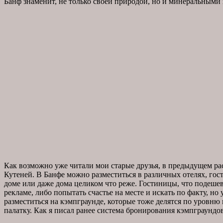
Банф знаменит, не только своей природой, но и минеральными
Как возможно уже читали мои старые друзья, в предыдущем ра
Кутеней. В Банфе можно разместиться в различных отелях, гос
доме или даже дома целиком что реже. Гостиницы, что подеше
рекламе, либо попытать счастье на месте и искать по факту, но 
разместиться на кэмпграунде, которые тоже делятся по уровню 
палатку. Как я писал ранее система бронирования кэмпграундо