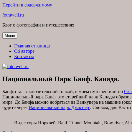
Перейти к содержимому
fotrawell.ru
Блог о фотографии и путешествиях
Меню
Главная страница
Об авторе
Контакты
Национальный Парк Банф. Канада.
Банф, стал заключительной точкой, в моем путешествии по
Ска
Национальный парк Банф, это старейший парк Канады образован
мира. До Банфа можно добраться из Ванкувера на машине (окол
будите через
Национальный парк Джаспер
. Словом, для Вас о
Вид с горы Норквей. Banf, Tunnel Mountain, Bow river, Alber