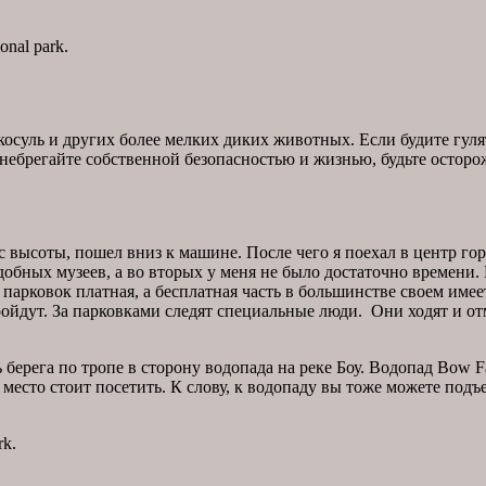
onal park.
осуль и других более мелких диких животных. Если будите гулят
енебрегайте собственной безопасностью и жизнью, будьте остор
с высоты, пошел вниз к машине. После чего я поехал в центр го
добных музеев, а во вторых у меня не было достаточно времени. 
ь парковок платная, а бесплатная часть в большинстве своем им
е пройдут. За парковками следят специальные люди. Они ходят и
 берега по тропе в сторону водопада на реке Боу. Водопад Bow F
о место стоит посетить. К слову, к водопаду вы тоже можете под
rk.