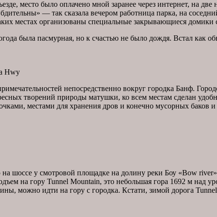
въезде, место было оплачено мной заранее через интернет, на дв
ьте бдительны» — так сказала вечером работница парка, на сосе
в таких местах организованы специальные закрывающиеся домики 
года была пасмурная, но к счастью не было дождя. Встал как о
ada Hwy
примечательностей непосредственно вокруг городка Банф. Горо
ресных творений природы матушки, ко всем местам сделан удобн
вочками, местами для хранения дров и конечно мусорных баков и
 на шоссе у смотровой площадке на долину реки Боу «Bow river»
подъем на гору Tunnel Mountain, это небольшая гора 1692 м над у
шины, можно идти на гору с городка. Кстати, зимой дорога Tunne