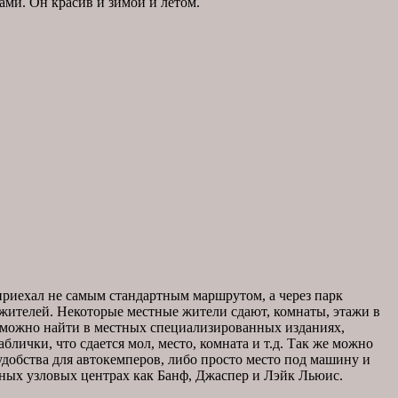
ми. Он красив и зимой и летом.
приехал не самым стандартным маршрутом, а через парк
 жителей. Некоторые местные жители сдают, комнаты, этажи в
, можно найти в местных специализированных изданиях,
аблички, что сдается мол, место, комната и т.д. Так же можно
удобства для автокемперов, либо просто место под машину и
пных узловых центрах как Банф, Джаспер и Лэйк Льюис.