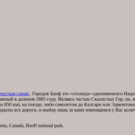
листым горам
. Городок Банф это «столица» одноименного Наци
ный в далеком 1885 году. Являясь частью Скалистых Гор, он, н
о 850 км), на поезде, либо самолетом до Калгари или Эдмонтона.
ткрыты все дороги, и выбор лишь за вами имеющимся у Вас кол
ta, Canada, Banff national park.