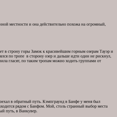
анной местности и она действительно похожа на огромный,
идет в строну горы Замок к красивейшим горным озерам Тауэр и
лся по тропе в сторону озер и дальше идти один не рискнул,
вила гласят, по таким тропам можно ходить группами от
оехал в обратный путь. Кэмпграунд в Банфе у меня был
аходится рядом с Банфом. Мой, столь странный выбор места
ый путь, в Ванкувер.