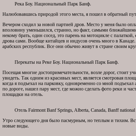
Река Боу. Национальный Парк Банф.
Налюбовавшись природой этого места, я пошел в обратный путь
Вечером сходил за новой партией дров. Место у меня было опла
вполовину уменьшился, странно, но факт, самыми ближайшими 
некому брать, один сосед, это парень на мотоцикле с палаткой,
дрова сами. Вообще китайцев и индусов очень много в Канаде
арабских республик. Все они обычно живут в стране своим кр
Перекаты на Реке Боу. Национальный Парк Банф.
Посещая многие достопримечательности, возле дорог, стоит учит
увидеть. Так одним из красивых мест, является смотровая площа
когда я подъехал на парковку, одновременно со мной подъехал 
по дороге, нашел пару мест, где можно сделать фото реки и ча
площадки на отель.
Отель Fairmont Banf Springs, Alberta, Canada, Banff national
Утро следующего дня было пасмурным, но теплым и тихим. Вст
новые виды.