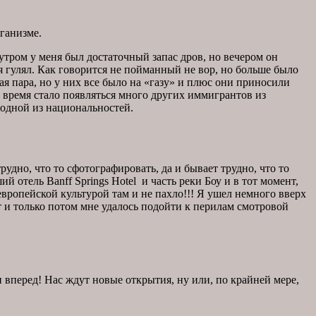
рганизме.
 утром у меня был достаточный запас дров, но вечером он
гулял. Как говорится не пойманный не вор, но больше было
кая пара, но у них все было на «газу» и плюс они приносили
 время стало появляться много других иммигрантов из
 одной из национальностей.
рудно, что то сфотографировать, да и бывает трудно, что то
й отель Banff Springs Hotel и часть реки Боу и в тот момент,
европейской культурой там и не пахло!!! Я ушел немного вверх
ут и только потом мне удалось подойти к перилам смотровой
вперед! Нас ждут новые открытия, ну или, по крайней мере,