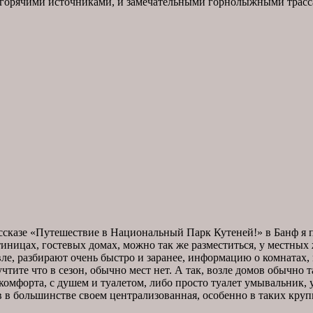
 горячими источниками, и замечательными горнолыжными трасса
ссказе «Путешествие в Национальный Парк Кутеней!» в Банф я 
тиницах, гостевых домах, можно так же разместиться, у местных
вле, разбирают очень быстро и заранее, информацию о комнатах
учтите что в сезон, обычно мест нет. А так, возле домов обычно т
комфорта, с душем и туалетом, либо просто туалет умывальник, 
в в большинстве своем централизованная, особенно в таких кру