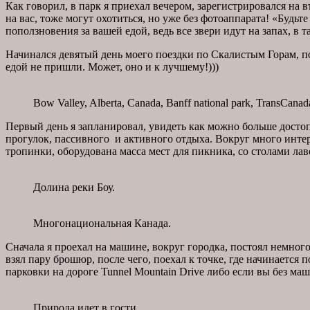
Как говорил, в парк я приехал вечером, зарегистрировался на 
на вас, тоже могут охотиться, но уже без фотоаппарата! «Буд
поползновения за вашей едой, ведь все звери идут на запах, 
Начинался девятый день моего поездки по Скалистым Горам, по
едой не пришли. Может, оно и к лучшему!)))
Bow Valley, Alberta, Canada, Banff national park, TransCan
Первый день я запланировал, увидеть как можно больше досто
прогулок, пассивного и активного отдыха. Вокруг много инте
тропинки, оборудована масса мест для пикника, со столами ла
Долина реки Боу.
Многонациональная Канада.
Сначала я проехал на машине, вокруг городка, постоял немного
взял пару брошюр, после чего, поехал к точке, где начинается 
парковки на дороге Tunnel Mountain Drive либо если вы без ма
Природа идет в гости.