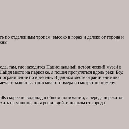
ь по отдаленным тропам, высоко в горах и далеко от города и
ожны.
рода, там, где находится Национальный исторический музей в
Найдя место на парковке, я пошел прогуляться вдоль реки Боу.
еет ограничение по времени. В данном месте ограничение два
 отмечают машины, записывают номера и смотрят по номеру,
alls скорее не водопад в общем понимании, а череда перекатов
ъехать на машине, но я решил дойти пешком от города.