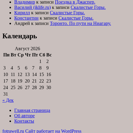
Владимир
к записи
Поездка в Джаспер.
Василий (iklife.ru)
к записи
Скалистые Горы.
Кирилл
к записи
Скалистые Горы.
Константин
к записи
Скалистые Горы.
Андрей
к записи
Торонто. По пути на Ниагару.
Календарь
Август 2026
Пн
Вт
Ср
Чт
Пт
Сб
Вс
1
2
3
4
5
6
7
8
9
10
11
12
13
14
15
16
17
18
19
20
21
22
23
24
25
26
27
28
29
30
31
« Дек
Главная страница
Об авторе
Контакты
fotrawell.ru
Сайт работает на WordPress