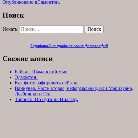
Опубликовано в
Эдмонтон.
Поиск
Искать:
Поиск
Заработай на продаже своих фотографий
Свежие записи
Байкал. Шаманский мыс.
Эдмонтон.
Как фотографировать пейзаж.
Ванкувер. Часть вторая, неформальная, или Марихуана,
Лесбиянки и Геи.
Торонто. По пути на Ниагару.