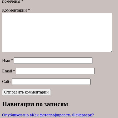
помечены
*
Комментарий
*
Имя
*
Email
*
Сайт
Навигация по записям
Опубликовано в
Как фотографировать Фейерверк?