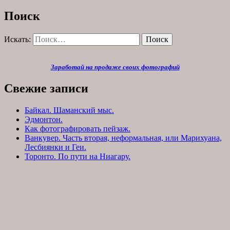
Поиск
Искать:
Поиск
Заработай на продаже своих фотографий
Свежие записи
Байкал. Шаманский мыс.
Эдмонтон.
Как фотографировать пейзаж.
Ванкувер. Часть вторая, неформальная, или Марихуана,
Лесбиянки и Геи.
Торонто. По пути на Ниагару.