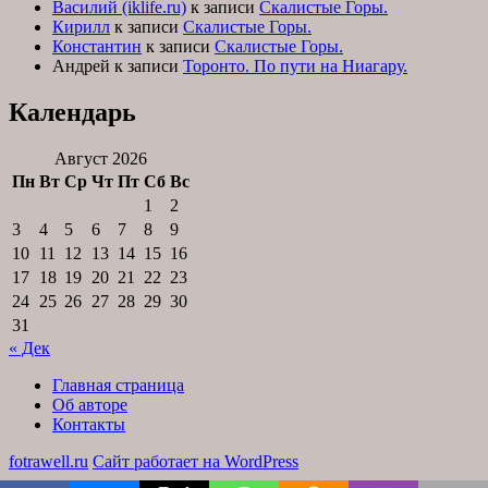
Василий (iklife.ru)
к записи
Скалистые Горы.
Кирилл
к записи
Скалистые Горы.
Константин
к записи
Скалистые Горы.
Андрей
к записи
Торонто. По пути на Ниагару.
Календарь
Август 2026
Пн
Вт
Ср
Чт
Пт
Сб
Вс
1
2
3
4
5
6
7
8
9
10
11
12
13
14
15
16
17
18
19
20
21
22
23
24
25
26
27
28
29
30
31
« Дек
Главная страница
Об авторе
Контакты
fotrawell.ru
Сайт работает на WordPress