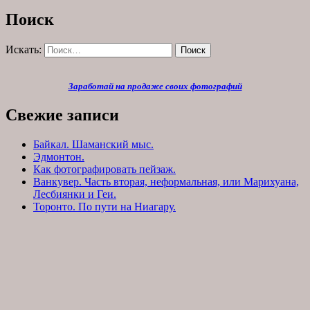
Поиск
Искать:
Поиск
Заработай на продаже своих фотографий
Свежие записи
Байкал. Шаманский мыс.
Эдмонтон.
Как фотографировать пейзаж.
Ванкувер. Часть вторая, неформальная, или Марихуана,
Лесбиянки и Геи.
Торонто. По пути на Ниагару.