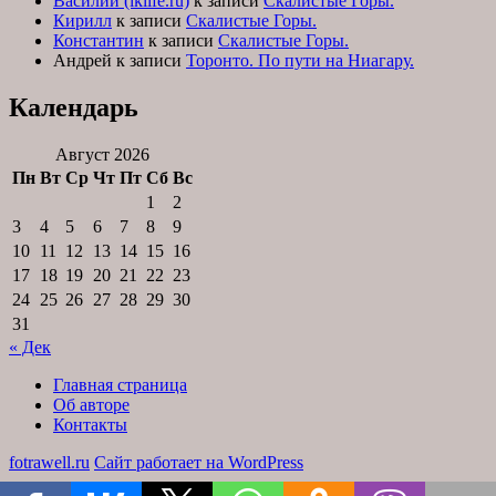
Василий (iklife.ru)
к записи
Скалистые Горы.
Кирилл
к записи
Скалистые Горы.
Константин
к записи
Скалистые Горы.
Андрей
к записи
Торонто. По пути на Ниагару.
Календарь
Август 2026
Пн
Вт
Ср
Чт
Пт
Сб
Вс
1
2
3
4
5
6
7
8
9
10
11
12
13
14
15
16
17
18
19
20
21
22
23
24
25
26
27
28
29
30
31
« Дек
Главная страница
Об авторе
Контакты
fotrawell.ru
Сайт работает на WordPress