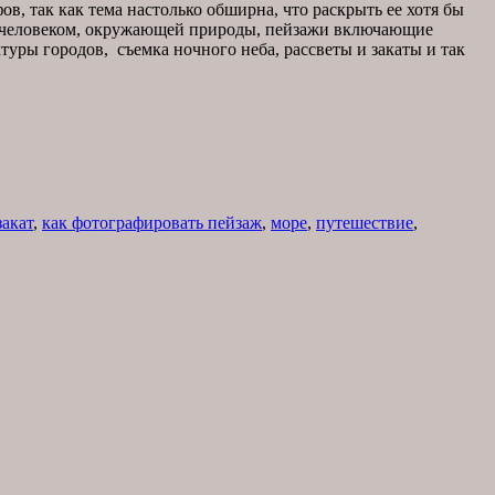
в, так как тема настолько обширна, что раскрыть ее хотя бы
ой человеком, окружающей природы, пейзажи включающие
туры городов, съемка ночного неба, рассветы и закаты и так
закат
,
как фотографировать пейзаж
,
море
,
путешествие
,