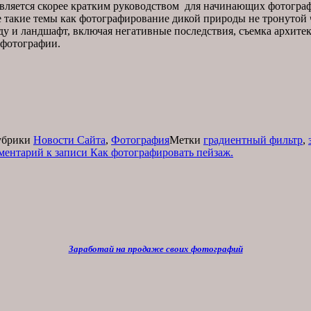
является скорее кратким руководством для начинающих фотографо
ебе такие темы как фотографирование дикой природы не тронут
ду и ландшафт, включая негативные последствия, съемка архитек
 фотографии.
убрики
Новости Сайта
,
Фотография
Метки
градиентный фильтр
,
ментарий
к записи Как фотографировать пейзаж.
Заработай на продаже своих фотографий