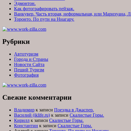
Эдмонтон.
Как фотографировать пейзаж.
Ванкувер. Часть вторая, неформальная, или Марихуана, Л
Торонто. По пути на Ниагару.
Рубрики
Автотуризм
Города и Страны
Новости Сайта
Пеший Туризм
Фотография
Свежие комментарии
Владимир
к записи
Поездка в Джаспер.
Василий (iklife.ru)
к записи
Скалистые Горы.
Кирилл
к записи
Скалистые Горы.
Константин
к записи
Скалистые Горы.
Андрей
к записи
Торонто. По пути на Ниагару.