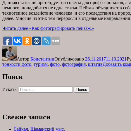
Данная статья не претендует на советы для профессионалов, а 
немного, понадобится не одна статья. Пейзаж объединяет в с
техногенное воздействие человека и его последствия на приро
далее. Многие из этих тем переросли в отдельные направления
Читать далее
«Как фотографировать пейзаж.»
Автор
Константин
Опубликовано
26.11.2017
11.10.2021
Р
тонкости фото
,
туризм
,
фото
,
фотография
,
штатив
Добавить ком
Поиск
Искать:
Поиск
Свежие записи
Байкал. Шаманский мыс.